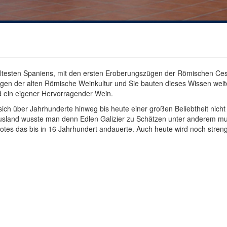
 ältesten Spaniens, mit den ersten Eroberungszügen der Römischen Ce
ungen der alten Römische Weinkultur und Sie bauten dieses Wissen weit
ld ein eigener Hervorragender Wein.
 sich über Jahrhunderte hinweg bis heute einer großen Beliebtheit nich
land wusste man denn Edlen Galizier zu Schätzen unter anderem mu
es das bis in 16 Jahrhundert andauerte. Auch heute wird noch streng L