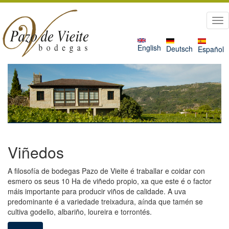
Ir
o
Tog
contido
nav
principal
English
Deutsch
Español
Viñedos
A filosofía de bodegas Pazo de Vieite é traballar e coidar con
esmero os seus 10 Ha de viñedo propio, xa que este é o factor
máis importante para producir viños de calidade. A uva
predominante é a variedade treixadura, aínda que tamén se
cultiva godello, albariño, loureira e torrontés.